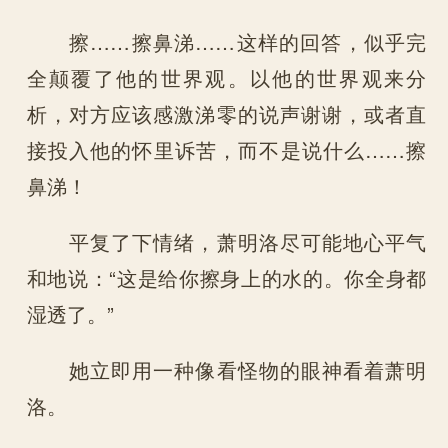
擦……擦鼻涕……这样的回答，似乎完
全颠覆了他的世界观。以他的世界观来分
析，对方应该感激涕零的说声谢谢，或者直
接投入他的怀里诉苦，而不是说什么……擦
鼻涕！
平复了下情绪，萧明洛尽可能地心平气
和地说：“这是给你擦身上的水的。你全身都
湿透了。”
她立即用一种像看怪物的眼神看着萧明
洛。