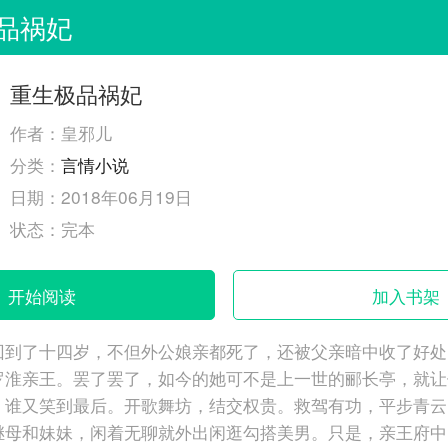
品祸妃
重生极品祸妃
作者：
皇邪儿
分类：
言情小说
日期：
2018年06月19日
状态：
完本
开始阅读
加入书架
回到了十四岁，不但外公娘亲都死了，还被父亲暗中收了好处
罗淮亲王。罢了罢了，如今的她可不是上一世的郦长亭，就让
，谁又笑到最后。开歌舞坊，结交权贵。救驾有功，平步青云
继母和妹妹，闲着无聊就外出闲逛勾搭美男。只是，亲王府中