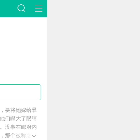
，要将她嫁给暴
他们瞪大了眼睛
。没事在郦府内
，那个被称之为