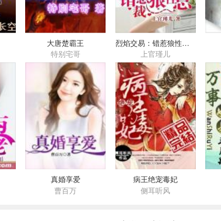
大唐楚霸王
烈焰交易：错惹狼性总裁
特别宅哥
上官瑾儿
真婚享爱
病王绝宠毒妃
曹百万
侧耳听风