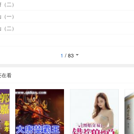
府（二）
山（一）
山（二）
1
/
83
还在看