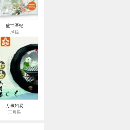
盛世医妃
凤轻
万事如易
三月果