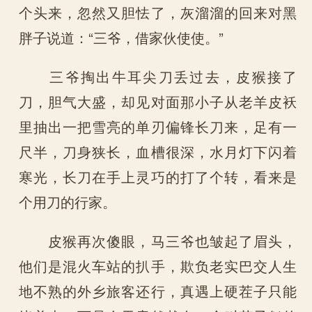
个头来，忽然又胆怯了，灰溜溜的回来对黑
胖子说道：“三爷，借家伙使使。”
三爷掏出牛耳尖刀丢过去，皮猴接了
刀，胆气大盛，却见对面那小子从老羊皮袄
里抽出一把雪亮的单刃偏锋长刀来，足有一
尺半，刀身狭长，血槽很深，水月灯下闪着
寒光，长刀在手上灵巧的打了个转，看来是
个用刀的行家。
皮猴再次傻眼，马三爷也皱起了眉头，
他们是混火车站的扒手，欺负老实巴交人生
地不熟的外乡旅客还行，真遇上硬茬子只能