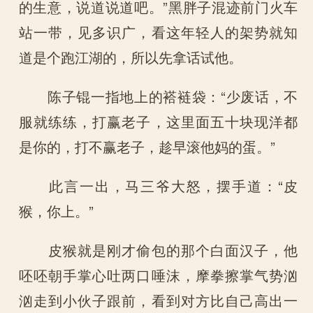
的生意，说道说道吧。”黑胖子混迹前门火车
站一带，见多识广，看这年轻人的架势就知
道是个跑江湖的，所以先拿话试他。
陈子锟一指地上的褡裢袋：“少废话，不
服就练练，打赢老子，这里面五十块现洋都
是你的，打不赢老子，趁早滚他妈的蛋。”
此言一出，马三爷大怒，摆手道：“皮
猴，你上。”
皮猴就是刚才偷包的那个白面汉子，他
呸呸朝手掌心吐两口唾沫，摩拳擦掌气势汹
汹走到小伙子跟前，看到对方比自己高出一