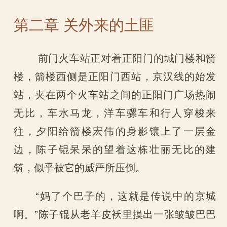
第二章 关外来的土匪
前门火车站正对着正阳门的城门楼和箭
楼，箭楼西侧是正阳门西站，京汉线的始发
站，夹在两个火车站之间的正阳门广场热闹
无比，车水马龙，洋车骡车和行人穿梭来
往，夕阳给箭楼宏伟的身影镶上了一层金
边，陈子锟呆呆的望着这栋壮丽无比的建
筑，似乎被它的威严所压倒。
“妈了个巴子的，这就是传说中的京城
啊。”陈子锟从老羊皮袄里摸出一张皱皱巴巴