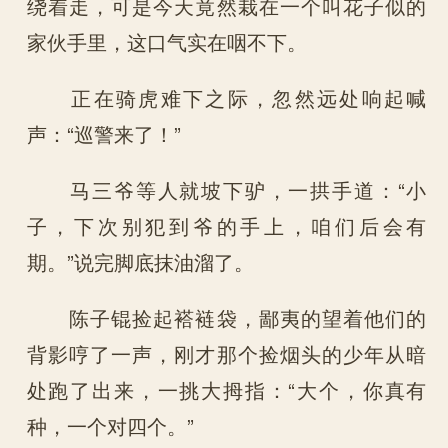
绕着走，可是今天竟然栽在一个叫花子似的
家伙手里，这口气实在咽不下。
正在骑虎难下之际，忽然远处响起喊
声：“巡警来了！”
马三爷等人就坡下驴，一拱手道：“小
子，下次别犯到爷的手上，咱们后会有
期。”说完脚底抹油溜了。
陈子锟捡起褡裢袋，鄙夷的望着他们的
背影哼了一声，刚才那个捡烟头的少年从暗
处跑了出来，一挑大拇指：“大个，你真有
种，一个对四个。”